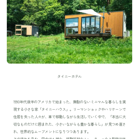
タイニーホテル
1990年代後半のアメリカで始まった、無駄のないミニマルな暮らしを実
現する小さな家「タイニーハウス」。リーマンショックやハリケーンで
住居を失った人々が、車で移動しながら生活していく中で、「本当に大
切なものだけに囲まれた、小さいながらも豊かな暮らし」が見つめ直さ
れ、世界的なムーブメントになりつつあります。
その流れを汲む、国内でも稀な、移動可能なトレーラーハウス型宿泊施