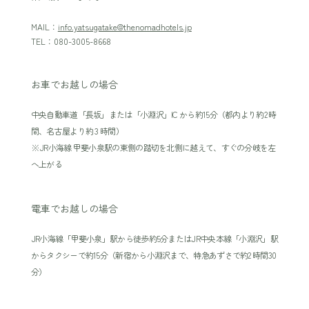
MAIL：
info.yatsugatake@thenomadhotels.jp
TEL：080-3005-8668
お車でお越しの場合
中央自動車道「長坂」または「小淵沢」IC から約15分（都内より約2 時
間、名古屋より約 3 時間）
※JR小海線 甲斐小泉駅の東側の踏切を北側に越えて、すぐの分岐を左
へ上がる
電車でお越しの場合
JR小海線「甲斐小泉」駅から徒歩約5分またはJR中央本線「小淵沢」駅
からタクシーで約15分（新宿から小淵沢まで、特急あずさで約2 時間30
分）