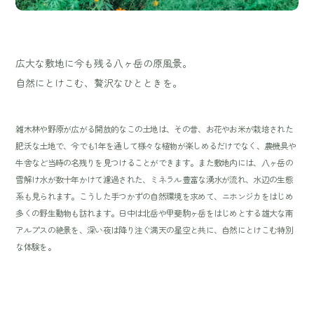
広大な敷地に今も残る八ヶ岳の原風景。
自然にとけこむ、贅沢なひとときを。
雑木林や野原が広がる開放的なこの土地は、その昔、お花やお米が栽培された
肥沃な土地で、今でも1年を通して様々な植物が楽しめるだけでなく、農機具や
牛舎など当時の名残りを見つけることができます。また敷地内には、八ヶ岳の
雪解け水が数十年かけて濾過された、ミネラル豊富な湧水が流れ、水辺の生態
系も見られます。こうした手つかずの自然環境を求めて、ニホンジカをはじめ
多くの野生動物も訪れます。日中は北岳や甲斐駒ヶ岳をはじめとする雄大な南
アルプスの絶景を、深い夜は降り注ぐ満天の星空と共に、自然にとけこむ特別
な体験を。