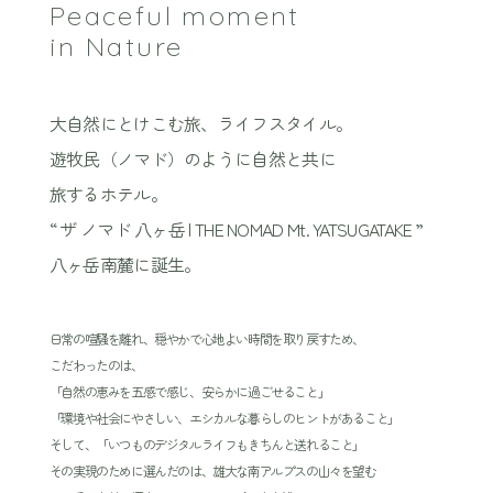
Peaceful moment
in Nature
大自然にとけこむ旅、ライフスタイル。
遊牧民（ノマド）のように自然と共に
旅するホテル。
“ ザ ノマド 八ヶ岳 | THE NOMAD Mt. YATSUGATAKE ”
八ヶ岳南麓に誕生。
日常の喧騒を離れ、穏やかで心地よい時間を取り戻すため、
こだわったのは、
「自然の恵みを五感で感じ、安らかに過ごせること」
「環境や社会にやさしい、エシカルな暮らしのヒントがあること」
そして、「いつものデジタルライフもきちんと送れること」
その実現のために選んだのは、雄大な南アルプスの山々を望む