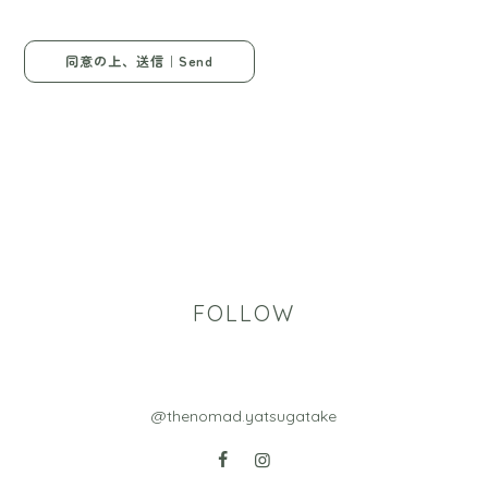
FOLLOW
@thenomad.yatsugatake