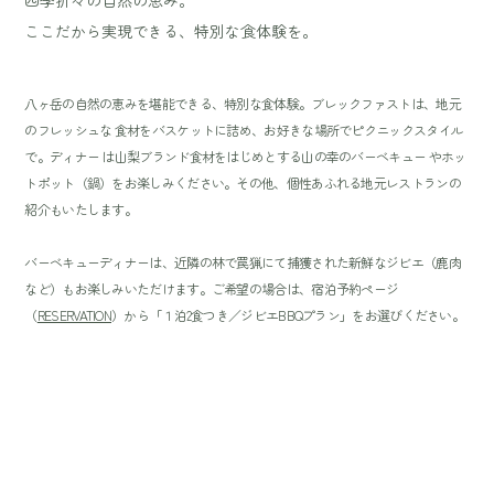
四季折々の自然の恵み。
ここだから実現できる、特別な食体験を。
八ヶ岳の自然の恵みを堪能できる、特別な食体験。ブレックファストは、地元
のフレッシュな 食材をバスケットに詰め、お好きな場所でピクニックスタイル
で。ディナー は山梨ブランド食材をはじめとする山の幸のバーベキュー やホッ
トポット（鍋）をお楽しみください。その他、個性あふれる地元レストランの
紹介もいたします。
バーベキューディナーは、近隣の林で罠猟にて捕獲された新鮮なジビエ（鹿肉
など）もお楽しみいただけます。ご希望の場合は、宿泊予約ページ
（
RESERVATION
）から「１泊2食つき／ジビエBBQプラン」をお選びください。