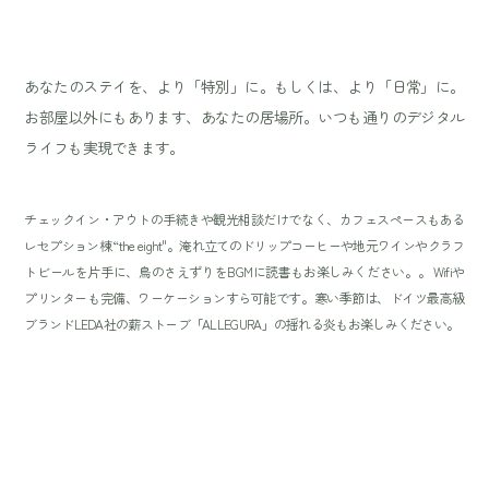
あなたのステイを、より「特別」に。もしくは、より「日常」に。
お部屋以外にもあります、あなたの居場所。いつも通りのデジタル
ライフも実現できます。
チェックイン・アウトの手続きや観光相談だけでなく、カフェスペースもある
レセプション棟 “the eight"。淹れ立てのドリップコーヒーや地元ワインやクラフ
トビールを片手に、鳥のさえずりをBGMに読書もお楽しみください。。 Wifiや
プリンターも完備、ワーケーションすら可能です。寒い季節は、ドイツ最高級
ブランドLEDA社の薪ストーブ「ALLEGURA」の揺れる炎もお楽しみください。